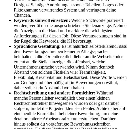
Designs. Schräge Anordnungen sowie Tabellen, Logos oder
Piktogramme verwirrendes System und verringern deine
Chancen.
Keywords sinnvoll einsetzen:
Welche Stichworte präferiert
werden, verrät dir die ausgeschriebene Stellenanzeige. Nehme
die Anzeige an die Hand und markiere die wichtigsten
Anforderungen für diesen Job. Diese Voraussetzungen sind in
der Regel die Keywords, die KI bevorzugt.
Sprachliche Gestaltung:
Es ist natürlich selbsterklärend, dass
dein Bewerbungsschreiben keinerlei Alltagssprache
beinhalten sollte. Orientiere dich lieber an die Webseite oder
erneut an die Stellenanzeige, die offenbart, welche
Unternehmenssprache verwendet wird. Nimm dennoch
Abstand von solchen Floskeln wie: Teamfähigkeit,
Flexibilität, Kreativität und Belastbarkeit. Diese Worte werden
zur Genüge und übermäßig oft in Bewerbungen erwähnt,
daher solltest du Abstand davon halten.
Rechtschreibung und andere Formfehler:
Während
manche Personalleiter womöglich über einen kleinen
Rechtschreibfehler hinwegsehen würden oder gar darüber
stolpern, findet die KI jeden kleinsten Fehler. Achte daher auf
eine penible Korrektheit bei deiner Bewerbung, um deine
detailorientierte Arbeitsmoral zu unterstreichen. Darüber
hinaus solltest du vorgefertigte Bewerbungsschreiben