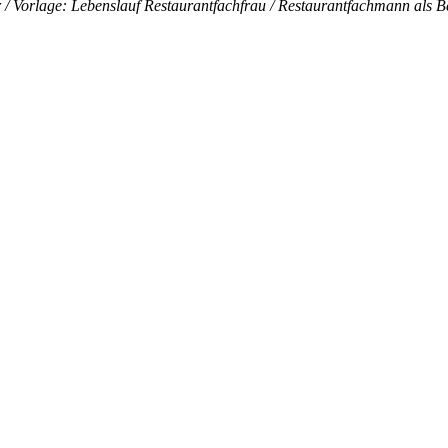
 / Vorlage: Lebenslauf Restaurantfachfrau / Restaurantfachmann als Ber