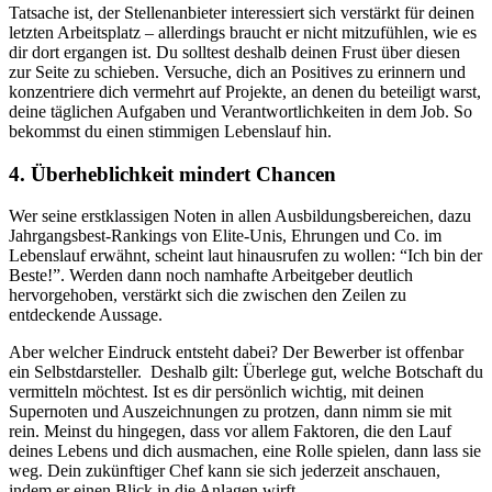
Tatsache ist, der Stellenanbieter interessiert sich verstärkt für deinen
letzten Arbeitsplatz – allerdings braucht er nicht mitzufühlen, wie es
dir dort ergangen ist. Du solltest deshalb deinen Frust über diesen
zur Seite zu schieben. Versuche, dich an Positives zu erinnern und
konzentriere dich vermehrt auf Projekte, an denen du beteiligt warst,
deine täglichen Aufgaben und Verantwortlichkeiten in dem Job. So
bekommst du einen stimmigen Lebenslauf hin.
4. Überheblichkeit mindert Chancen
Wer seine erstklassigen Noten in allen Ausbildungsbereichen, dazu
Jahrgangsbest-Rankings von Elite-Unis, Ehrungen und Co. im
Lebenslauf erwähnt, scheint laut hinausrufen zu wollen: “Ich bin der
Beste!”. Werden dann noch namhafte Arbeitgeber deutlich
hervorgehoben, verstärkt sich die zwischen den Zeilen zu
entdeckende Aussage.
Aber welcher Eindruck entsteht dabei? Der Bewerber ist offenbar
ein Selbstdarsteller. Deshalb gilt: Überlege gut, welche Botschaft du
vermitteln möchtest. Ist es dir persönlich wichtig, mit deinen
Supernoten und Auszeichnungen zu protzen, dann nimm sie mit
rein. Meinst du hingegen, dass vor allem Faktoren, die den Lauf
deines Lebens und dich ausmachen, eine Rolle spielen, dann lass sie
weg. Dein zukünftiger Chef kann sie sich jederzeit anschauen,
indem er einen Blick in die Anlagen wirft.