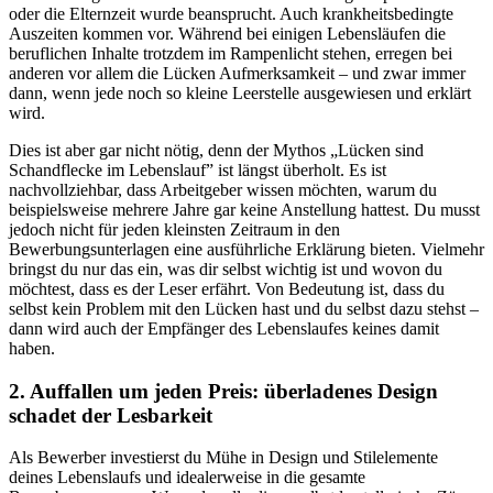
oder die Elternzeit wurde beansprucht. Auch krankheitsbedingte
Auszeiten kommen vor. Während bei einigen Lebensläufen die
beruflichen Inhalte trotzdem im Rampenlicht stehen, erregen bei
anderen vor allem die Lücken Aufmerksamkeit – und zwar immer
dann, wenn jede noch so kleine Leerstelle ausgewiesen und erklärt
wird.
Dies ist aber gar nicht nötig, denn der Mythos „Lücken sind
Schandflecke im Lebenslauf” ist längst überholt. Es ist
nachvollziehbar, dass Arbeitgeber wissen möchten, warum du
beispielsweise mehrere Jahre gar keine Anstellung hattest. Du musst
jedoch nicht für jeden kleinsten Zeitraum in den
Bewerbungsunterlagen eine ausführliche Erklärung bieten. Vielmehr
bringst du nur das ein, was dir selbst wichtig ist und wovon du
möchtest, dass es der Leser erfährt. Von Bedeutung ist, dass du
selbst kein Problem mit den Lücken hast und du selbst dazu stehst –
dann wird auch der Empfänger des Lebenslaufes keines damit
haben.
2. Auffallen um jeden Preis: überladenes Design
schadet der Lesbarkeit
Als Bewerber investierst du Mühe in Design und Stilelemente
deines Lebenslaufs und idealerweise in die gesamte