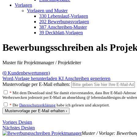
Vorlagen
Vorlagen und Muster
330 Lebenslauf-Vorlagen
202 Bewerbungsvorlagen
387 Anschreiben-Muster
39 Deckblatt-Vorlagen
Bewerbungsschreiben als Proje
Muster für Projektmanager / Projektleiter
(
0
Kundenbewertungen)
Word-Vorlage herunterladen
KI Anschreiben generieren
Mustervorlage per E-Mail erhalten:
*
Mit dem Download sind Sie damit einverstanden, dass Ihre E-Mail-Adresse v
Werbezwecken jederzeit per E-Mail an abmeldung @ lebenslaufdesigns.de widerspre
*
Die
Datenschutzerklärung
habe ich gelesen und akzeptiert.
Mustervorlage per E-Mail erhalten ›
Voriges Design
Nächstes Design
Muster / Vorlage: Bewerbung