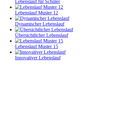
Lebenslauf für Schüler
Lebenslauf Muster 12
Dynamischer Lebenslauf
Übersichtlicher Lebenslauf
Lebenslauf Muster 15
Innovativer Lebenslauf
Strukturierter Lebenslauf
© Lebenslauf Designs
Datenschutz
AGB
Impressum
Über LD
Kontakt
Bewerbung.ai