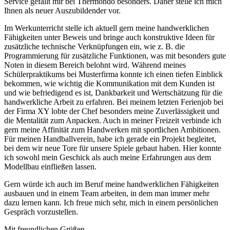
Service gefällt mir bei Thermondo besonders. Daher stelle ich mich
Ihnen als neuer Auszubildender vor.
Im Werkunterricht stelle ich aktuell gern meine handwerklichen
Fähigkeiten unter Beweis und bringe auch konstruktive Ideen für
zusätzliche technische Verknüpfungen ein, wie z. B. die
Programmierung für zusätzliche Funktionen, was mit besonders gute
Noten in diesem Bereich belohnt wird. Während meines
Schülerpraktikums bei Musterfirma konnte ich einen tiefen Einblick
bekommen, wie wichtig die Kommunikation mit dem Kunden ist
und wie befriedigend es ist, Dankbarkeit und Wertschätzung für die
handwerkliche Arbeit zu erfahren. Bei meinem letzten Ferienjob bei
der Firma XY lobte der Chef besonders meine Zuverlässigkeit und
die Mentalität zum Anpacken. Auch in meiner Freizeit verbinde ich
gern meine Affinität zum Handwerken mit sportlichen Ambitionen.
Für meinen Handballverein, habe ich gerade ein Projekt begleitet,
bei dem wir neue Tore für unsere Spiele gebaut haben. Hier konnte
ich sowohl mein Geschick als auch meine Erfahrungen aus dem
Modellbau einfließen lassen.
Gern würde ich auch im Beruf meine handwerklichen Fähigkeiten
ausbauen und in einem Team arbeiten, in dem man immer mehr
dazu lernen kann. Ich freue mich sehr, mich in einem persönlichen
Gespräch vorzustellen.
Mit freundlichen Grüßen