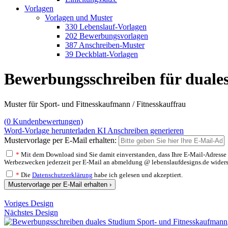
Vorlagen
Vorlagen und Muster
330 Lebenslauf-Vorlagen
202 Bewerbungsvorlagen
387 Anschreiben-Muster
39 Deckblatt-Vorlagen
Bewerbungsschreiben für duale
Muster für Sport- und Fitnesskaufmann / Fitnesskauffrau
(
0
Kundenbewertungen)
Word-Vorlage herunterladen
KI Anschreiben generieren
Mustervorlage per E-Mail erhalten:
*
Mit dem Download sind Sie damit einverstanden, dass Ihre E-Mail-Adresse v
Werbezwecken jederzeit per E-Mail an abmeldung @ lebenslaufdesigns.de widerspre
*
Die
Datenschutzerklärung
habe ich gelesen und akzeptiert.
Mustervorlage per E-Mail erhalten ›
Voriges Design
Nächstes Design