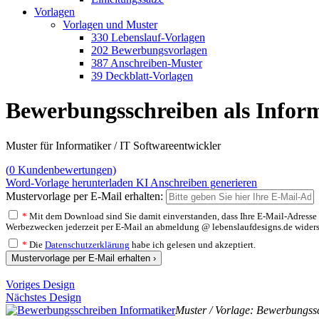
Vorlagen
Vorlagen und Muster
330 Lebenslauf-Vorlagen
202 Bewerbungsvorlagen
387 Anschreiben-Muster
39 Deckblatt-Vorlagen
Bewerbungsschreiben als Infor
Muster für Informatiker / IT Softwareentwickler
(
0
Kundenbewertungen)
Word-Vorlage herunterladen
KI Anschreiben generieren
Mustervorlage per E-Mail erhalten:
*
Mit dem Download sind Sie damit einverstanden, dass Ihre E-Mail-Adresse v
Werbezwecken jederzeit per E-Mail an abmeldung @ lebenslaufdesigns.de widerspre
*
Die
Datenschutzerklärung
habe ich gelesen und akzeptiert.
Mustervorlage per E-Mail erhalten ›
Voriges Design
Nächstes Design
Muster / Vorlage: Bewerbungssc