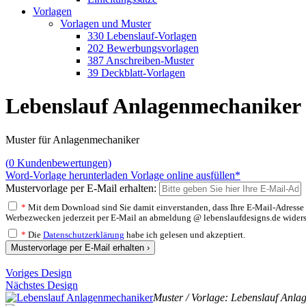
Vorlagen
Vorlagen und Muster
330 Lebenslauf-Vorlagen
202 Bewerbungsvorlagen
387 Anschreiben-Muster
39 Deckblatt-Vorlagen
Lebenslauf Anlagenmechaniker
Muster für Anlagenmechaniker
(
0
Kundenbewertungen)
Word-Vorlage herunterladen
Vorlage online ausfüllen*
Mustervorlage per E-Mail erhalten:
*
Mit dem Download sind Sie damit einverstanden, dass Ihre E-Mail-Adresse v
Werbezwecken jederzeit per E-Mail an abmeldung @ lebenslaufdesigns.de widerspre
*
Die
Datenschutzerklärung
habe ich gelesen und akzeptiert.
Mustervorlage per E-Mail erhalten ›
Voriges Design
Nächstes Design
Muster / Vorlage: Lebenslauf Anl