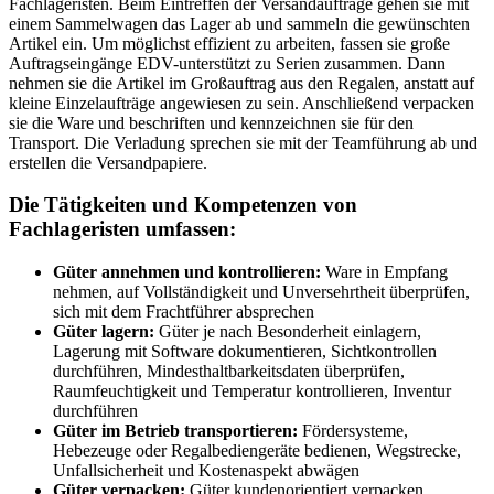
Fachlageristen. Beim Eintreffen der Versandaufträge gehen sie mit
einem Sammelwagen das Lager ab und sammeln die gewünschten
Artikel ein. Um möglichst effizient zu arbeiten, fassen sie große
Auftragseingänge EDV-unterstützt zu Serien zusammen. Dann
nehmen sie die Artikel im Großauftrag aus den Regalen, anstatt auf
kleine Einzelaufträge angewiesen zu sein. Anschließend verpacken
sie die Ware und beschriften und kennzeichnen sie für den
Transport. Die Verladung sprechen sie mit der Teamführung ab und
erstellen die Versandpapiere.
Die Tätigkeiten und Kompetenzen von
Fachlageristen umfassen:
Güter annehmen und kontrollieren:
Ware in Empfang
nehmen, auf Vollständigkeit und Unversehrtheit überprüfen,
sich mit dem Frachtführer absprechen
Güter lagern:
Güter je nach Besonderheit einlagern,
Lagerung mit Software dokumentieren, Sichtkontrollen
durchführen, Mindesthaltbarkeitsdaten überprüfen,
Raumfeuchtigkeit und Temperatur kontrollieren, Inventur
durchführen
Güter im Betrieb transportieren:
Fördersysteme,
Hebezeuge oder Regalbediengeräte bedienen, Wegstrecke,
Unfallsicherheit und Kostenaspekt abwägen
Güter verpacken:
Güter kundenorientiert verpacken,