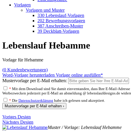
Vorlagen
Vorlagen und Muster
330 Lebenslauf-Vorlagen
202 Bewerbungsvorlagen
387 Anschreiben-Muster
39 Deckblatt-Vorlagen
Lebenslauf Hebamme
Vorlage für Hebamme
(
0
Kundenbewertungen)
Word-Vorlage herunterladen
Vorlage online ausfüllen*
Mustervorlage per E-Mail erhalten:
*
Mit dem Download sind Sie damit einverstanden, dass Ihre E-Mail-Adresse v
Werbezwecken jederzeit per E-Mail an abmeldung @ lebenslaufdesigns.de widerspre
*
Die
Datenschutzerklärung
habe ich gelesen und akzeptiert.
Mustervorlage per E-Mail erhalten ›
Voriges Design
Nächstes Design
Muster / Vorlage: Lebenslauf Hebamme