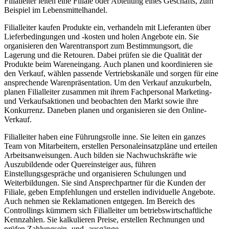
Filialleiter leiten eine Filiale oder Abteilung eines Geschäfts, zum
Beispiel im Lebensmittelhandel.
Filialleiter kaufen Produkte ein, verhandeln mit Lieferanten über
Lieferbedingungen und -kosten und holen Angebote ein. Sie
organisieren den Warentransport zum Bestimmungsort, die
Lagerung und die Retouren. Dabei prüfen sie die Qualität der
Produkte beim Wareneingang. Auch planen und koordinieren sie
den Verkauf, wählen passende Vertriebskanäle und sorgen für eine
ansprechende Warenpräsentation. Um den Verkauf anzukurbeln,
planen Filialleiter zusammen mit ihrem Fachpersonal Marketing-
und Verkaufsaktionen und beobachten den Markt sowie ihre
Konkurrenz. Daneben planen und organisieren sie den Online-
Verkauf.
Filialleiter haben eine Führungsrolle inne. Sie leiten ein ganzes
Team von Mitarbeitern, erstellen Personaleinsatzpläne und erteilen
Arbeitsanweisungen. Auch bilden sie Nachwuchskräfte wie
Auszubildende oder Quereinsteiger aus, führen
Einstellungsgespräche und organisieren Schulungen und
Weiterbildungen. Sie sind Ansprechpartner für die Kunden der
Filiale, geben Empfehlungen und erstellen individuelle Angebote.
Auch nehmen sie Reklamationen entgegen. Im Bereich des
Controllings kümmern sich Filialleiter um betriebswirtschaftliche
Kennzahlen. Sie kalkulieren Preise, erstellen Rechnungen und
prüfen Zahlungsein- und -ausgänge.