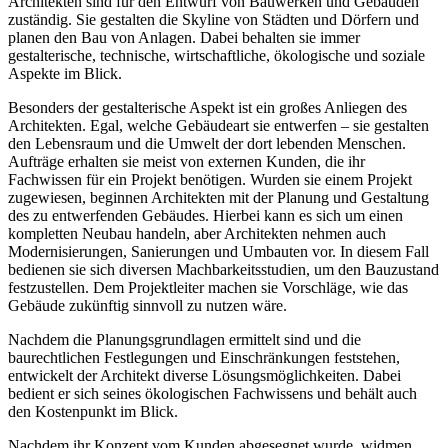
Architekten sind für den Entwurf von Bauwerken und Gebäuden
zuständig. Sie gestalten die Skyline von Städten und Dörfern und
planen den Bau von Anlagen. Dabei behalten sie immer
gestalterische, technische, wirtschaftliche, ökologische und soziale
Aspekte im Blick.
Besonders der gestalterische Aspekt ist ein großes Anliegen des
Architekten. Egal, welche Gebäudeart sie entwerfen – sie gestalten
den Lebensraum und die Umwelt der dort lebenden Menschen.
Aufträge erhalten sie meist von externen Kunden, die ihr
Fachwissen für ein Projekt benötigen. Wurden sie einem Projekt
zugewiesen, beginnen Architekten mit der Planung und Gestaltung
des zu entwerfenden Gebäudes. Hierbei kann es sich um einen
kompletten Neubau handeln, aber Architekten nehmen auch
Modernisierungen, Sanierungen und Umbauten vor. In diesem Fall
bedienen sie sich diversen Machbarkeitsstudien, um den Bauzustand
festzustellen. Dem Projektleiter machen sie Vorschläge, wie das
Gebäude zukünftig sinnvoll zu nutzen wäre.
Nachdem die Planungsgrundlagen ermittelt sind und die
baurechtlichen Festlegungen und Einschränkungen feststehen,
entwickelt der Architekt diverse Lösungsmöglichkeiten. Dabei
bedient er sich seines ökologischen Fachwissens und behält auch
den Kostenpunkt im Blick.
Nachdem ihr Konzept vom Kunden abgesegnet wurde, widmen