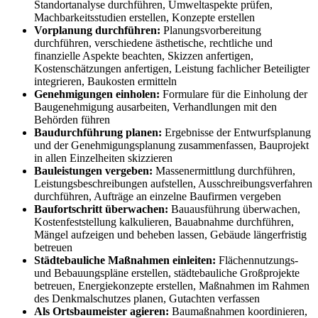
Standortanalyse durchführen, Umweltaspekte prüfen,
Machbarkeitsstudien erstellen, Konzepte erstellen
Vorplanung durchführen:
Planungsvorbereitung
durchführen, verschiedene ästhetische, rechtliche und
finanzielle Aspekte beachten, Skizzen anfertigen,
Kostenschätzungen anfertigen, Leistung fachlicher Beteiligter
integrieren, Baukosten ermitteln
Genehmigungen einholen:
Formulare für die Einholung der
Baugenehmigung ausarbeiten, Verhandlungen mit den
Behörden führen
Baudurchführung planen:
Ergebnisse der Entwurfsplanung
und der Genehmigungsplanung zusammenfassen, Bauprojekt
in allen Einzelheiten skizzieren
Bauleistungen vergeben:
Massenermittlung durchführen,
Leistungsbeschreibungen aufstellen, Ausschreibungsverfahren
durchführen, Aufträge an einzelne Baufirmen vergeben
Baufortschritt überwachen:
Bauausführung überwachen,
Kostenfeststellung kalkulieren, Bauabnahme durchführen,
Mängel aufzeigen und beheben lassen, Gebäude längerfristig
betreuen
Städtebauliche Maßnahmen einleiten:
Flächennutzungs-
und Bebauungspläne erstellen, städtebauliche Großprojekte
betreuen, Energiekonzepte erstellen, Maßnahmen im Rahmen
des Denkmalschutzes planen, Gutachten verfassen
Als Ortsbaumeister agieren:
Baumaßnahmen koordinieren,