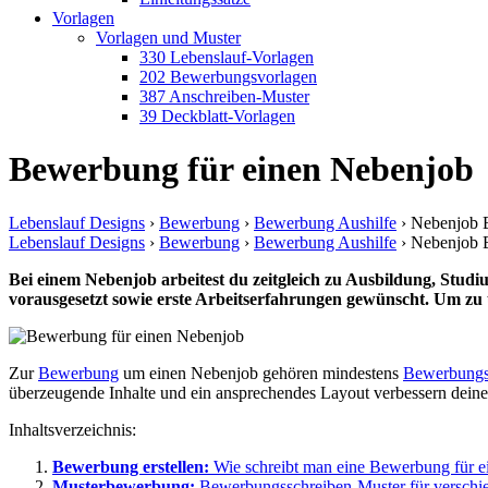
Vorlagen
Vorlagen und Muster
330 Lebenslauf-Vorlagen
202 Bewerbungsvorlagen
387 Anschreiben-Muster
39 Deckblatt-Vorlagen
Bewerbung für einen Nebenjob
Lebenslauf Designs
›
Bewerbung
›
Bewerbung Aushilfe
›
Nebenjob 
Lebenslauf Designs
›
Bewerbung
›
Bewerbung Aushilfe
›
Nebenjob 
Bei einem Nebenjob arbeitest du zeitgleich zu Ausbildung, Studi
vorausgesetzt sowie erste Arbeitserfahrungen gewünscht. Um zu 
Zur
Bewerbung
um einen Nebenjob gehören mindestens
Bewerbungs
überzeugende Inhalte und ein ansprechendes Layout verbessern dein
Inhaltsverzeichnis:
Bewerbung erstellen:
Wie schreibt man eine Bewerbung für 
Musterbewerbung:
Bewerbungsschreiben-Muster für verschi