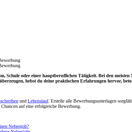
Bewerbung
Bewerbung
um, Schule oder einer hauptberuflichen Tätigkeit. Bei den meiste
überzeugen, hebst du deine praktischen Erfahrungen hervor, beton
schreiben
und
Lebenslauf
. Erstelle alle Bewerbungsunterlagen sorgfäl
e Chancen auf eine erfolgreiche Bewerbung.
einen Nebenjob?
edene Nebenjobs