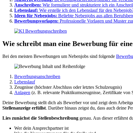
Anschreiben:
Wie formuliere und strukturiere ich ein Anschr
Lebenslauf:
Wie erstelle ich den Lebenslauf für den Nebenjob
Ideen für Nebenjobs:
Beliebte Nebenjobs aus allen Berufsber
Bewerbungsvorlagen:
Professionelle Vorlagen und Muster z
Wie schreibt man eine Bewerbung für ein
Bei den meisten Bewerbungen um Nebenjobs sind folgende
Bewerbu
Bewerbungsanschreiben
Lebenslauf
Zeugnisse (höchster Abschluss oder letztes Schulzeugnis)
Anlagen
(z. B. relevante Praktikumszeugnisse, Zertifikate von
Deine Bewerbung
stellt dich als Bewerber vor
und zeigt dem Arbeitge
Stellenanzeige erfüllst
. Darüber hinaus zeigst du, dass auch deine Pe
Lies zunächst die Stellenbeschreibung
genau. Aus dieser erfährst d
Wer dein Ansprechpartner ist